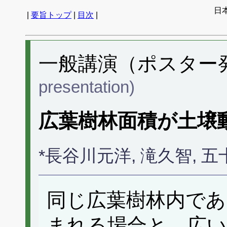
日
|
要旨トップ
|
目次
|
一般講演（ポスター発表
presentation)
広葉樹林面積が土壌
*長谷川元洋, 滝久智, 五
同じ広葉樹林内であ
まれる場合と、広い