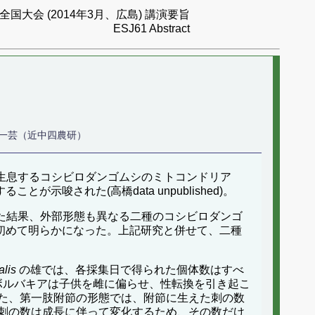
国大会 (2014年3月、広島) 講演要旨
ESJ61 Abstract
一芸（近中四農研）
に生息するコシビロダンゴムシのミトコンドリア
示唆された(高橋data unpublished)。
した結果、外部形態も異なる二種のコシビロダンゴ
によって初めて明らかになった。上記研究と併せて、二種
alis
の雄では、各採集日で得られた個体数はすべ
ボルバキアは子供を雌に偏らせ、性転換を引き起こ
た、第一肢附節の形態では、附節に生えた刺の数
刺の数は成長に伴って変化するため、その数だけ