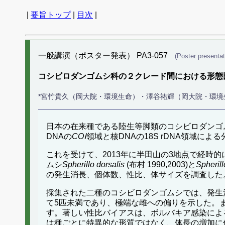
|
要旨トップ
|
目次
|
一般講演（ポスター発表） PA3-057
(Poster presentat
コシビロダンゴムシ科の２クレード間における形態
*宮竹貴久（岡大院・環境生命）・澤谷祐輝（岡大院・環
日本の在来種である陸生等脚類のコシビロダンゴ
DNAの
COⅠ
領域と核DNAの18S rDNA領域によ
これを受けて、2013年に半田山の3地点で経
ムシ
Spherillo dorsalis
(布村 1990,2003)と
Spherill
の発生消長、個体数、性比、体サイズを調査した
採集された二種のコシビロダンゴムシでは、発生
て5匹未満であり、極端な雌への偏りを示した。
す。著しい性比バイアスは、ボルバキア感染によ
は種ごとに特異的な形質ではなく、体長の増加に