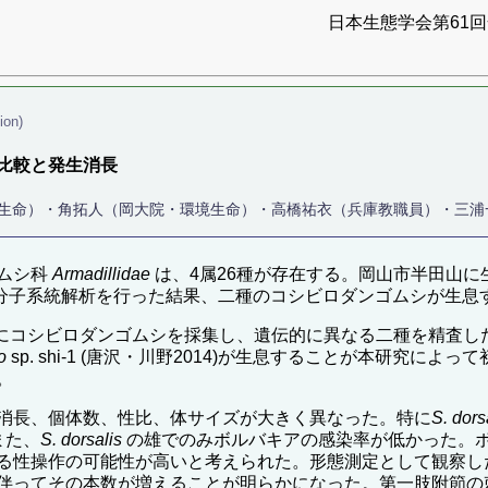
日本生態学会第61回全
ion)
比較と発生消長
境生命）・角拓人（岡大院・環境生命）・高橋祐衣（兵庫教職員）・三浦
ムシ科
Armadillidae
は、4属26種が存在する。岡山市半田山
る分子系統解析を行った結果、二種のコシビロダンゴムシが生息することが
時的にコシビロダンゴムシを採集し、遺伝的に異なる二種を精査
o
sp. shi-1 (唐沢・川野2014)が生息することが本研究
。
消長、個体数、性比、体サイズが大きく異なった。特に
S. dors
また、
S. dorsalis
の雄でのみボルバキアの感染率が低かった。
る性操作の可能性が高いと考えられた。形態測定として観察し
伴ってその本数が増えることが明らかになった。第一肢附節の