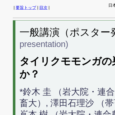
日
|
要旨トップ
|
目次
|
一般講演（ポスター発表
presentation)
タイリクモモンガの
か？
*鈴木 圭 （岩大院・連合
畜大）, 澤田石理沙 （帯
嶌本 樹 （岩大院・連合農