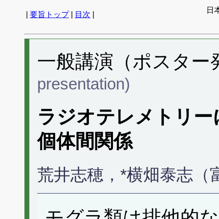
日
|
要旨トップ
|
目次
|
一般講演（ポスター発表
presentation)
ラジオテレメトリー
個体間関係
荒井志穂，*横畑泰志（
モグラ類は排他的な