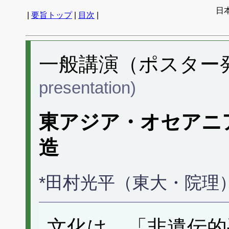
日
|
要旨トップ
|
目次
|
一般講演（ポスター発表
presentation)
東アジア・オセアニ
造
*田村光平（東大・院理
文化は，「非遺伝的