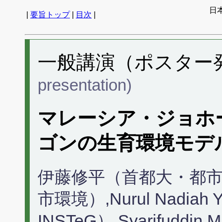
日
|
要旨トップ
|
目次
|
一般講演（ポスター発表
presentation)
マレーシア・ジョホ
ゴンの生育環境モデ
伊藤修平（首都大・都市
市環境）,Nurul Nadi
INSTeG）,Syarifudd