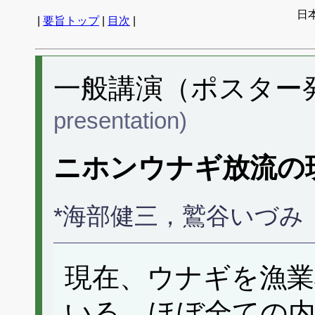
日
|
要旨トップ
|
目次
|
一般講演（ポスター発表
presentation)
ニホンウナギ放流の
*海部健三，鷲谷いづみ
現在、ウナギを漁業
いる、ほぼ全ての内