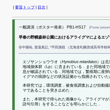
|
要旨トップ
|
目次
|
一般講演（ポスター発表） PB1-HS17
(Poster presen
早春の野幌森林公園におけるアライグマによるエゾ
谷中陽祐, 渡邉真記, *平田識穏 （北海道札幌啓成高等学校
エゾサンショウウオ（
Hynobius retardatus
）は北
地域個体群（Lp）に含まれている．また同地域で
息が確認されている．同地域では，繁殖期に産卵
イグマの痕跡などの状況証拠から指摘されていた
本研究では，環境調査，被食痕調査および自動撮
マであることを突き止めた．
また，本研究で得られた画像から，アライグマがエゾ
語句引用）をすることなどを明らかにした．