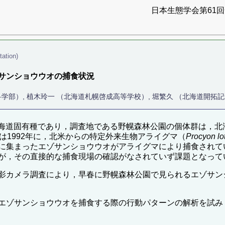
日本生態学会第61回全
tation)
サンショウウオの捕食状況
科学部）, 植木玲一 （北海道札幌啓成高等学校）, 堀繁久 （北海道開拓
海道固有種であり，調査地である野幌森林公園の個体群は，北海
は1992年に，北米からの特定外来生物アライグマ（
Procyon lo
に集まったエゾサンショウウオがアライグマにより捕食されて
が，その直接的な捕食現場の確認がなされていず課題となって
影カメラ調査により，早春に野幌森林公園で見られるエゾサン
サンショウウオを捕食する際の行動パターンの解析を試み，“こす