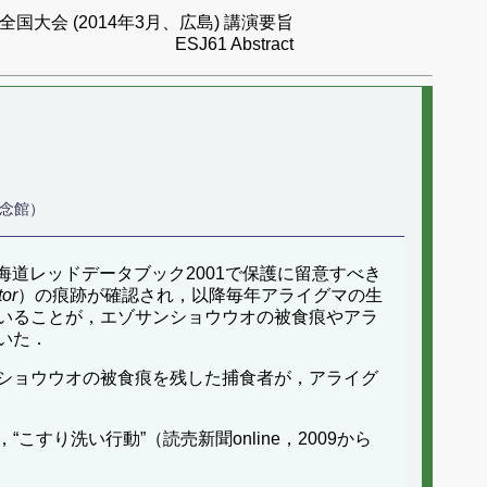
国大会 (2014年3月、広島) 講演要旨
ESJ61 Abstract
記念館）
道レッドデータブック2001で保護に留意すべき
tor
）の痕跡が確認され，以降毎年アライグマの生
いることが，エゾサンショウウオの被食痕やアラ
いた．
ショウウオの被食痕を残した捕食者が，アライグ
り洗い行動”（読売新聞online，2009から