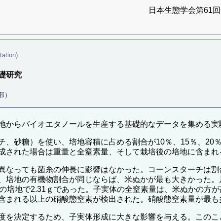
日本生態学会第61回全
tation)
礎研究
部）
地からバイオエタノールを生産する基礎的なデータを集める実
、砂糖）を使い、培地容積に占める割合が10％、15％、20
成された場合は重量と全窒素量、そして栽培後の培地に含まれ
異なっても菌糸の伸長に影響はなかった。コーンスターチは割
、培地の有機物割合が同じならば、米ぬかが最も大きかった。
の培地で2.31ｇであった。子実体の全窒素量は、米ぬかの方
含まれる以上の硝酸態窒素が検出された。硝酸態窒素量が最も
度を決定するため、子実体形成に大きな影響を与える。このこ