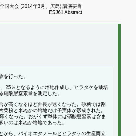
国大会 (2014年3月、広島) 講演要旨
ESJ61 Abstract
験を行った。
％、25％となるように培地作成し、ヒラタケを栽培
る硝酸態窒素量を測定した。
合が高くなるほど伸長が速くなった。砂糖では割
片栗粉と米ぬかの培地だけ子実体が形成された。
が高くなった。おがくず単体には硝酸態窒素は含ま
多いのは米ぬか培地であった。
とから、バイオエタノールとヒラタケの生産両立