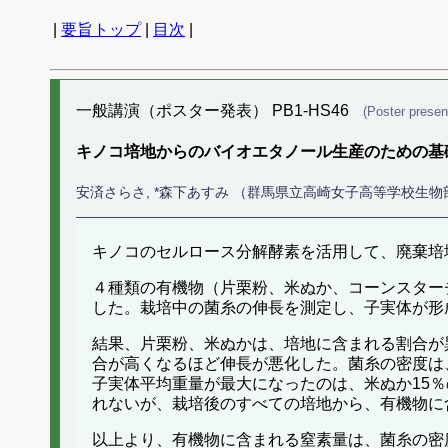
|
要旨トップ
|
目次
|
一般講演（ポスター発表） PB1-HS46
(Poster presen
キノコ培地からのバイオエタノール生産のための基
安済さらさ, *森下あすみ （群馬県立高崎女子高等学校生物
キノコのセルロース分解酵素を活用して、廃棄培
４種類の有機物（片栗粉、米ぬか、コーンスターチ
した。栽培中の菌糸の伸長を測定し、子実体が形
結果、片栗粉、米ぬかは、培地に含まれる割合が
合が高くなるほど伸長が悪化した。菌糸の密度は
子実体平均重量が最大になったのは、米ぬか15％
れないが、栽培後のすべての培地から、有機物に
以上より、有機物に含まれる窒素量は、菌糸の密