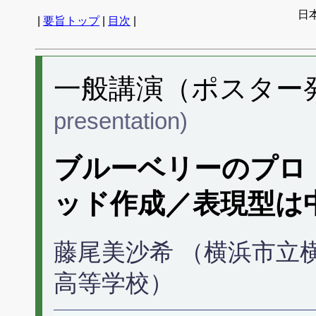
日
|
要旨トップ
|
目次
|
一般講演（ポスター発表
presentation)
ブルーベリーのプロ
ッド作成／表現型は
藤尾美沙希 （横浜市立
高等学校）