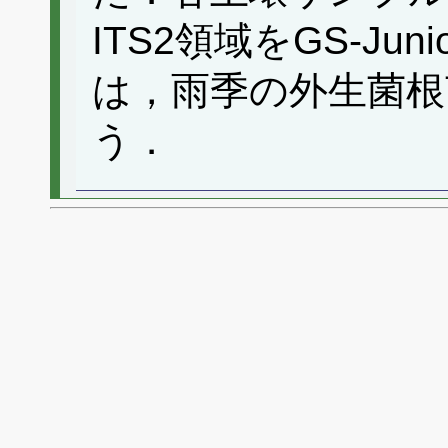
ITS2領域をGS-J
は，雨季の外生菌根
う．