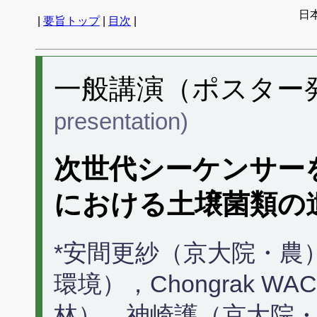
日
|
要旨トップ
|
目次
|
一般講演（ポスター発表
presentation)
次世代シーケンサー
における土壌菌類の
*安間更紗（京大院・農
環境），Chongrak W
林），神崎護（京大院