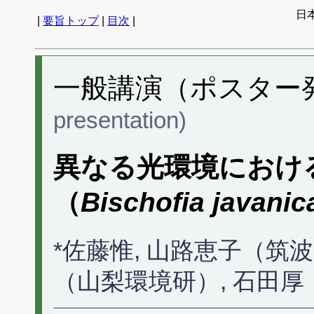
日
|
要旨トップ
|
目次
|
一般講演（ポスター発表
presentation)
異なる光環境におけ
（
Bischofia javanic
*佐藤惟, 山路恵子（筑
（山梨環境研）, 石田