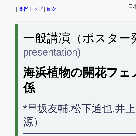
日
|
要旨トップ
|
目次
|
一般講演（ポスター発表
presentation)
海浜植物の開花フェ
係
*早坂友輔,松下通也,
源）