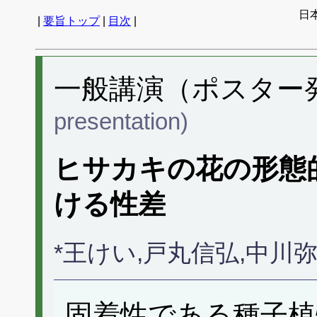
日
|
要旨トップ
|
目次
|
一般講演（ポスター発表
presentation)
ヒサカキの花の形態
ける性差
*王けい,戸丸信弘,中川
固着性である種子植