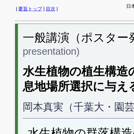
日
|
要旨トップ
|
目次
|
一般講演（ポスター発表
presentation)
水生植物の植生構造
息地場所選択に与え
岡本真実（千葉大・園
水生植物の群落構造