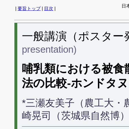
日
|
要旨トップ
|
目次
|
一般講演（ポスター発表
presentation)
哺乳類における被食
法の比較‐ホンドタヌ
*三瀬友美子（農工大・
崎晃司（茨城県自然博）