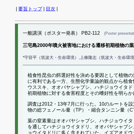
|
要旨トップ
|
目次
|
一般講演（ポスター発表） PB2-112
(Poster presentat
三宅島2000年噴火被害地における遷移初期植物の
*守容平（筑波大・生命環境）,上條隆志（筑波大・生命環
植食性昆虫の餌選好性を決める要因として植物の
に有利である一方、生態化学量論的観点から植食
ウススキ、オオバヤシャブシ、ハチジョウイタド
初期植物に対する食害程度とその嗜好性を明らか
調査は2012・13年7月に行った。10のルート
物の総フェノール量（TP）・縮合タンニン量（C
葉の窒素量はオオバヤシャブシ、ハチジョウイタ
を通してハチジョウイタドリ、オオバヤシャブシ
ョウイタドリに多く含まれていた。イズアオドウ