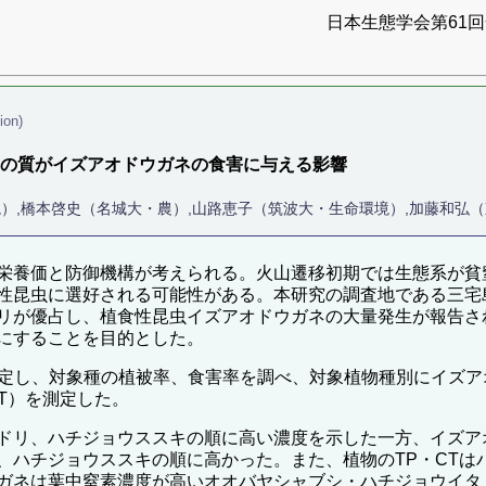
日本生態学会第61回全
ion)
葉の質がイズアオドウガネの食害に与える影響
境）,橋本啓史（名城大・農）,山路恵子（筑波大・生命環境）,加藤和弘
栄養価と防御機構が考えられる。火山遷移初期では生態系が貧
性昆虫に選好される可能性がある。本研究の調査地である三宅島
リが優占し、植食性昆虫イズアオドウガネの大量発生が報告さ
にすることを目的とした。
を設定し、対象種の植被率、食害率を調べ、対象植物種別にイズア
T）を測定した。
ドリ、ハチジョウススキの順に高い濃度を示した一方、イズア
、ハチジョウススキの順に高かった。また、植物のTP・CTは
ガネは葉中窒素濃度が高いオオバヤシャブシ・ハチジョウイタ