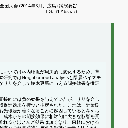
国大会 (2014年3月、広島) 講演要旨
ESJ61 Abstract
においては林内環境が局所的に変化するため、草
ighborhood analysisと階層ベイズモ
がササを介して樹木更新に与える間接効果を推定
直接的には負の効果を与えていたが、ササを介し
大きな間接促進効果を持つと推定された。これは、針葉樹
も光環境が暗くなることに起因していると考えら
、成木からの間接効果に相対的に大きな影響を受
m離れるとほとんど効果は無くなり、森林における
が森林の群集構造に与える影響の一部を明らかに