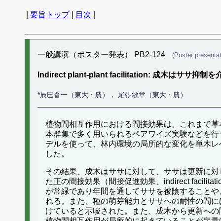
|
要旨トップ
|
目次
|
一般講演（ポスター発表） PB2-124
(Poster presentat
Indirect plant-plant facilitation: 成
*辰巳晋一（東大・農）， 尾張敏章（東大・農）
植物間相互作用における間接効果は、これまで草
本群集で多く用いられるペアワイズ実験などを行うこと
デルを使って、林内環境の局所的な変化を単木レ
した。
その結果、成木はササに対して、ササは更新に対
た正の間接効果（間接促進効果、indirect fa
が常緑であり年間を通してササを被陰することや
れる。また、種の萌芽能力とササへの耐性の間に
けていると示唆された。また、成木から更新への
植物間相互作用が局所的に起きていることが定量