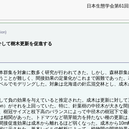
日本生態学会第61回全
ion)
木はササ抑制を介して樹木更新を促進する
本群集を対象に数多く研究が行われてきた。しかし、森林群集
が難しく、間接効果の定量化がこれまで困難であった。本研究ではNe
ベルでモデリングした。対象は北海道の針広混交林とし、成木
して負の効果を与えていると推定された。成木は更新に対して
cilitation）がそれを上回っていた。特に、針葉樹の中径木が
、樹冠サイズと枝下高のバランスによって中径木の樹冠下で最
は相関があった。トドマツなど萌芽能力を持たない種の更新は
間接促進効果は成木から離れるほど弱くなった。成木から10
的に示された。単木レベルの解析によって、植物間の間接効果