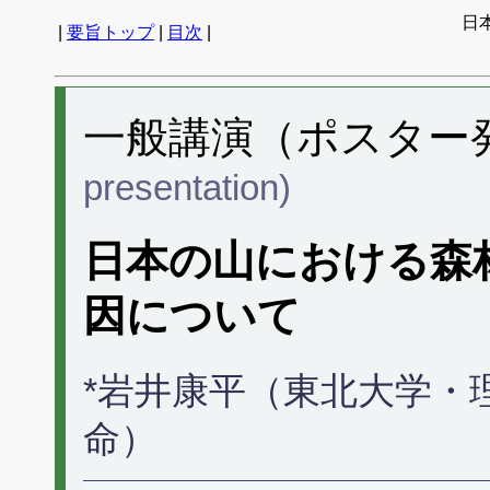
日
|
要旨トップ
|
目次
|
一般講演（ポスター発表
presentation)
日本の山における森
因について
*岩井康平（東北大学・
命）