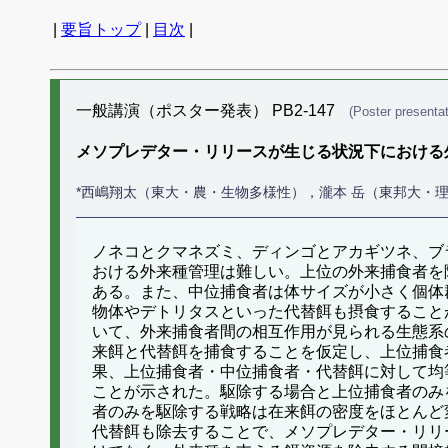
|
要旨トップ
|
目次
|
一般講演（ポスター発表） PB2-147
(Poster presentat
メソプレデター・リリースが生じる状況下における
*西嶋翔太（東大・農・生物多様性），瀧本 岳（東邦大・
ノネコとクマネズミ、ディンゴとアカギツネ、ブ
おける外来種管理は難しい。上位の外来捕食者を
ある。また、中位捕食者は体サイズが小さく個体
物体やデトリタスといった代替餌も摂食すること
いて、外来捕食者間の相互作用が見られる生態系
来餌と代替餌を捕食することを仮定し、上位捕食
果、上位捕食者・中位捕食者・代替餌に対して均
ことが示された。駆除する場合と上位捕食者のみ
者のみを駆除する戦略は在来餌の密度をほとんど
代替餌も除去することで、メソプレデター・リリ