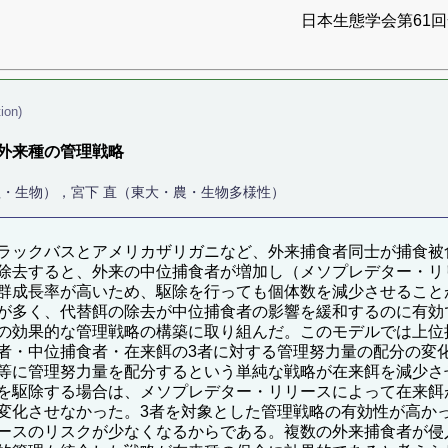
日本生態学会第61回全
ion)
外来種の管理戦略
理・生物），宮下 直（東大・農・生物多様性）
ラックバスとアメリカザリガニなど、外来捕食者同士が捕食被
除去すると、外来の中位捕食者が増加し（メソプレデター・リ
群成長率が高いため、駆除を行っても個体数を減少させること
が多く、代替餌の除去が中位捕食者の影響を緩和するのに有効
の効果的な管理戦略の構築に取り組んだ。このモデルでは上位
者・中位捕食者・在来餌の3者に対する管理努力量の配分の変
等に管理努力量を配分するという単純な戦略が在来餌を減少さ
を駆除する場合は、メソプレデター・リリースによって在来餌
変化させなかった。3者を対象とした管理戦略の有効性が高か
ースのリスクが少なくなるからである。複数の外来捕食者が侵