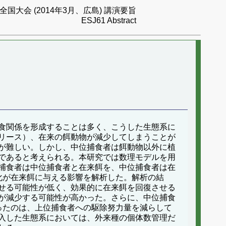
国大会 (2014年3月、広島) 講演要旨
ESJ61 Abstract
食関係を形成することは多く、こうした生態系に
リース）、在来の餌動物が減少してしまうことが
が難しい。しかし、中位捕食者は餌動物以外に植
であると考えられる。本研究では数理モデルを用
捕食者は中位捕食者と在来餌を、中位捕食者は在
化が在来餌に与える影響を解析した。解析の結
せる可能性が低く、効果的に在来餌を回復させる
が減少する可能性が高かった。さらに、中位捕食
ったのは、上位捕食者への駆除努力量を減らして
入した生態系においては、外来種の個体数管理だ