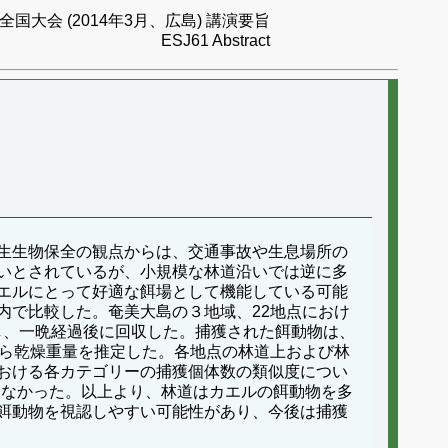
国大会 (2014年3月、広島) 講演要旨
ESJ61 Abstract
生生物保全の観点からは、交通事故や生息場所の
いとされているが、小規模な林道沿いでは逆に多
エルにとって好適な餌場として機能している可能
内で比較した。奄美大島の３地域、22地点におけ
し、一晩経過後に回収した。捕獲された餌動物は、
から乾燥重量を推定した。各地点の林道上および林
おける各カテゴリーの捕獲個体数の類似度につい
えなかった。以上より、林道はカエルの餌動物を多
餌動物を視認しやすい可能性があり、今後は捕獲