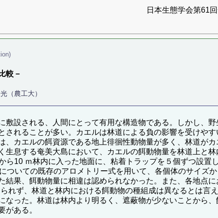
日本生態学会第61回全
ion)
比較－
宗光（農工大）
に敷設される、人間にとって有用な構造物である。しかし、野
とされることが多い。カエルは林道による負の影響を受けやす
は、カエルの餌資源である地上徘徊性動物量が多く、林道がカ
く生息する奄美大島において、カエルの餌動物量を林道上と林
から10 ｍ林内に入った地面に、粘着トラップを５個ずつ設置
ーについての既存のアロメトリー式を用いて、各個体のサイズ
た結果、餌動物量に相違は認められなかった。また、各地点に
められず、林道と林内における餌動物の種組成は異なるとは言
になった。林道は林内より明るく、遮蔽物が少ないことから、
要がある。