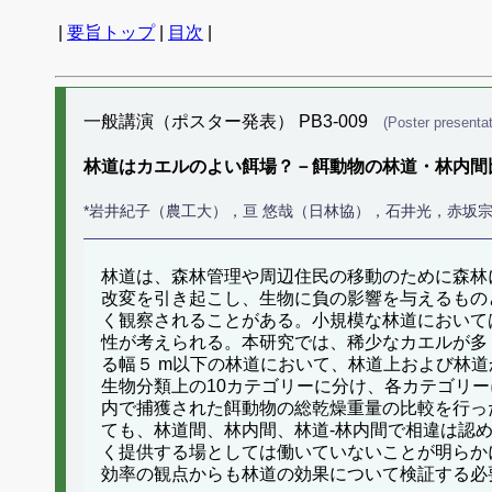
|
要旨トップ
|
目次
|
一般講演（ポスター発表） PB3-009
(Poster presentat
林道はカエルのよい餌場？－餌動物の林道・林内間
*岩井紀子（農工大），亘 悠哉（日林協），石井光，赤坂
林道は、森林管理や周辺住民の移動のために森林
改変を引き起こし、生物に負の影響を与えるもの
く観察されることがある。小規模な林道において
性が考えられる。本研究では、稀少なカエルが多
る幅５ m以下の林道において、林道上および林道
生物分類上の10カテゴリーに分け、各カテゴリ
内で捕獲された餌動物の総乾燥重量の比較を行っ
ても、林道間、林内間、林道‐林内間で相違は認
く提供する場としては働いていないことが明らか
効率の観点からも林道の効果について検証する必