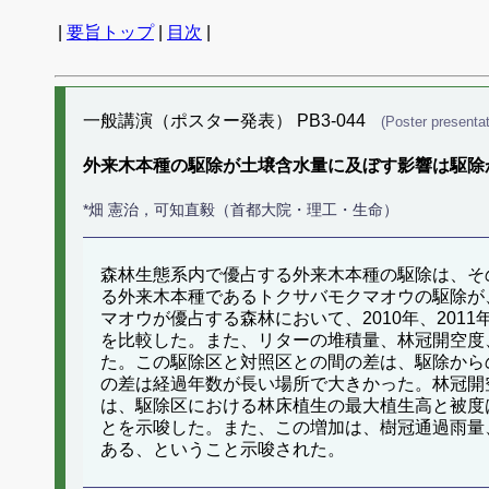
|
要旨トップ
|
目次
|
一般講演（ポスター発表） PB3-044
(Poster presentat
外来木本種の駆除が土壌含水量に及ぼす影響は駆除
*畑 憲治，可知直毅（首都大院・理工・生命）
森林生態系内で優占する外来木本種の駆除は、そ
る外来木本種であるトクサバモクマオウの駆除が
マオウが優占する森林において、2010年、20
を比較した。また、リターの堆積量、林冠開空度
た。この駆除区と対照区との間の差は、駆除から
の差は経過年数が長い場所で大きかった。林冠開
は、駆除区における林床植生の最大植生高と被度
とを示唆した。また、この増加は、樹冠通過雨量
ある、ということ示唆された。