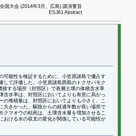
国大会 (2014年3月、広島) 講演要旨
ESJ61 Abstract
の可能性を検証するために、小笠原諸島で優占す
慮して評価した。小笠原諸島西島のトクサバモク
）と隣接する場所（対照区）で表層土壌の体積含水率
壌含水率は、対照区においてよりも有意に高かっ
ーの堆積量は、対照区においてよりも小さく、こ
に大きかった。駆除からの経過年数が長い場所で
モクマオウの枯死は、土壌含水量を増加させるこ
における水の収支の変化が関係している可能性が