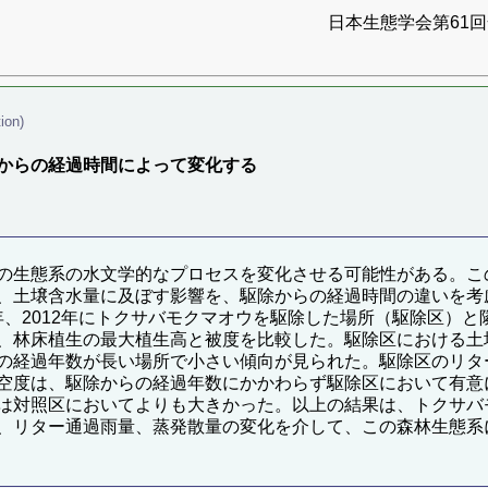
日本生態学会第61回全
ion)
からの経過時間によって変化する
の生態系の水文学的なプロセスを変化させる可能性がある。こ
、土壌含水量に及ぼす影響を、駆除からの経過時間の違いを考
11年、2012年にトクサバモクマオウを駆除した場所（駆除区
、林床植生の最大植生高と被度を比較した。駆除区における土
の経過年数が長い場所で小さい傾向が見られた。駆除区のリタ
空度は、駆除からの経過年数にかかわらず駆除区において有意
は対照区においてよりも大きかった。以上の結果は、トクサバ
、リター通過雨量、蒸発散量の変化を介して、この森林生態系