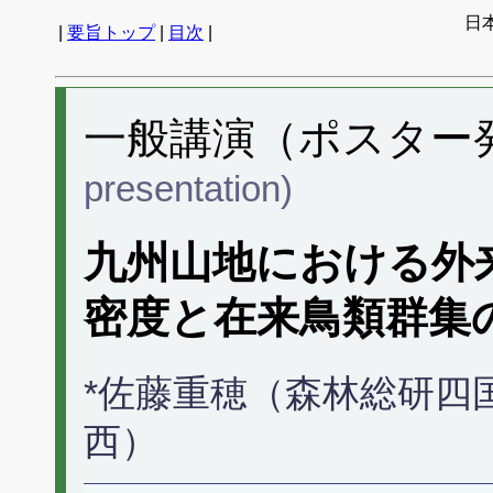
日
|
要旨トップ
|
目次
|
一般講演（ポスター発表
presentation)
九州山地における外
密度と在来鳥類群集の
*佐藤重穂（森林総研四
西）