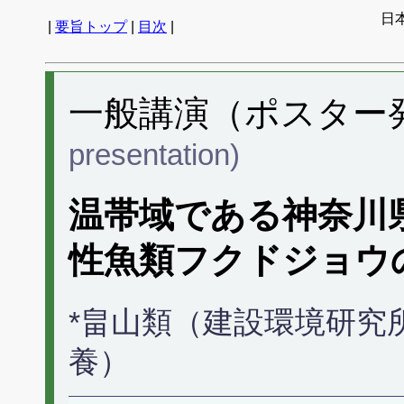
日
|
要旨トップ
|
目次
|
一般講演（ポスター発表
presentation)
温帯域である神奈川
性魚類フクドジョウ
*畠山類（建設環境研究
養）