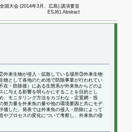
国大会 (2014年3月、広島) 講演要旨
ESJ61 Abstract
②外来生物が侵入・拡散している場所③外来生物
生物として各地のため池で防除事業が行われてい
不在・防除後）にある生態系が外来魚からどのよ
スに与える影響を明らかにすることを目的とし
め、モニタリング方法をカゴわな・定置網・投
の努力量を外来魚の量や他の環境要因と共にモデ
評価した。発表では外来魚の侵入・防除によって
造やプロセスの変化について考察し、外来魚の侵