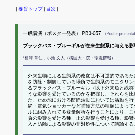
|
要旨トップ
|
目次
|
一般講演（ポスター発表） PB3-057
(Poster presentat
ブラックバス・ブルーギルが在来生態系に与える影
*相澤 章仁，小池 文人（横国大・院・環境情報）
外来生物による生態系の改変は不可逆的であるた
を防除・制御している場所で生態系のモニタリン
るブラックバス・ブルーギル（以下外来魚と総称
うな影響を受けているのかを把握し、それらを比
た。ため池における防除活動においては活動を行
網・電気ショッカーなど捕獲方法の種類によって
ルに組み入れて多変量解析を行うことにより、こ
負の影響を受ける種、正の影響を受ける種、影響
入と防除による影響の非対称性について議論する