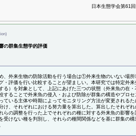
日本生態学会第61回全
ion)
響の群集生態学的評価
め、外来生物の防除活動を行う場合は①外来生物のいない場所
グ・評価を行い比較することが望ましい。本研究では特定外来
する）を対象として、上記にあげた三つの状態（外来魚の在・
較することで外来魚の侵入・および防除が群集の構造やプロセ
っている主体や時期によってモニタリング方法が変更されるた
分け、それぞれにおける努力量を算出した。算出したそれぞれ
れらの調整を行った上でそれぞれの種に対する外来魚の影響を
を受けない種を判別し、それらの種間関係などを基に群集の構
。