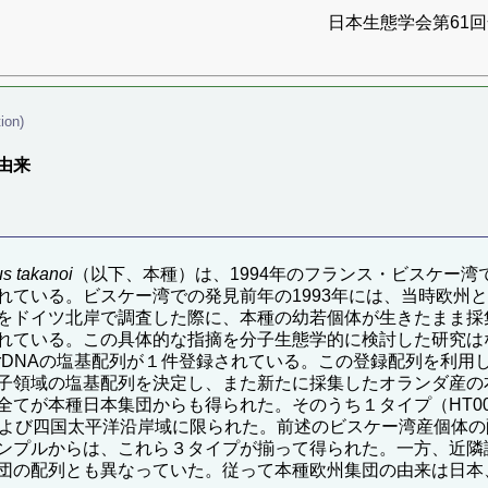
日本生態学会第61回全
ion)
由来
s takanoi
（以下、本種）は、1994年のフランス・ビスケー
れている。ビスケー湾での発見前年の1993年には、当時欧州
をドイツ北岸で調査した際に、本種の幼若個体が生きたまま採
れている。この具体的な指摘を分子生態学的に検討した研究は
SrDNAの塩基配列が１件登録されている。この登録配列を利
子領域の塩基配列を決定し、また新たに採集したオランダ産の
全てが本種日本集団からも得られた。そのうち１タイプ（HT0
州および四国太平洋沿岸域に限られた。前述のビスケー湾産個体の
ンプルからは、これら３タイプが揃って得られた。一方、近隣
団の配列とも異なっていた。従って本種欧州集団の由来は日本