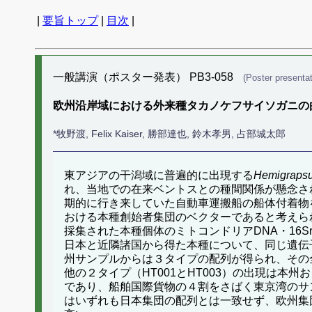
|
要旨トップ
|
目次
|
一般講演（ポスター発表） PB3-058
(Poster presentat
欧州沿岸域における外来種タカノケフサイソガニの
*牧野渡, Felix Kaiser, 勝部達也, 鈴木孝男, 占部城太郎
東アジアの干潟域に普遍的に出現する
Hemigrapsu
れ、当地での在来ベントスとの種間関係が懸念さ
期的に行き来していた自動車運搬船の船体付着物
おける本種創始者集団のベクターであると考えら
採集された本種個体のミトコンドリアDNA・16
日本と近隣諸国から得た本種について、同じ遺伝
州サンプルからは３タイプの配列が得られ、その
他の２タイプ（HT001とHT003）の出現は本
であり、船舶国際貨物の４割をさばく東京湾のサ
はいずれも日本集団の配列とは一致せず、欧州集