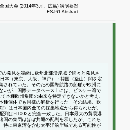
国大会 (2014年3月、広島) 講演要旨
ESJ61 Abstract
湾での発見を端緒に欧州北部沿岸域で続々と発見さ
と日本（東京、大阪、神戸）・韓国（釜山）間を定
集されていた。そのため国際航路の船舶が欧州に
ないが、国際データベース上には、ビスケー湾で
用して本種欧州集団の由来を特定できないかと考え、
本種個体でも同様の解析を行った。その結果、欧
02）は日本国内全ての採集地点から得られたが、
配列はHT003と完全一致した。日本最大の貿易港
諸国の集団はほぼ共通の配列を示したが、これら
、特に東京湾を含む太平洋沿岸域である可能性が