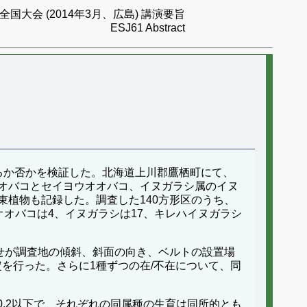
国大会 (2014年3月、広島) 講演要旨
ESJ61 Abstract
るか否かを検証した。北海道上川郡鷹栖町にて、
オバコとセイヨウオオバコ、イヌガラシ属のイヌ
植物も記録した。調査した140方形区のうち、
オオバコは4、イヌガラシは17、キレハイヌガラシ
合せが調査地の傾斜、斜面の向き、ベルトの設置場
定を行った。さらに1種ずつの在/不在について、同
値が0.2以下で、それぞれの同属種の生育は同所的とも