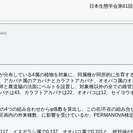
日本生態学会第61回全
ion)
が分布している4属の植物を対象に、同属種が同所的に生育す
、アカバナ属のアカバナとカラフトアカバナ、オオバコ属のオ
畔と農道脇の法面にベルトを設置し、対象種以外の全ての維管束
バナは43、カラフトアカバナは22、オオバコは12、セイヨウ
在の4つの組み合わせからφ係数を算出し、この在/不在の組み
画内の外来種数、に影響を受けているか、PERMANOVA検
.117、イヌガラシ属で0.137、オオバコ属で0.101と、絶対