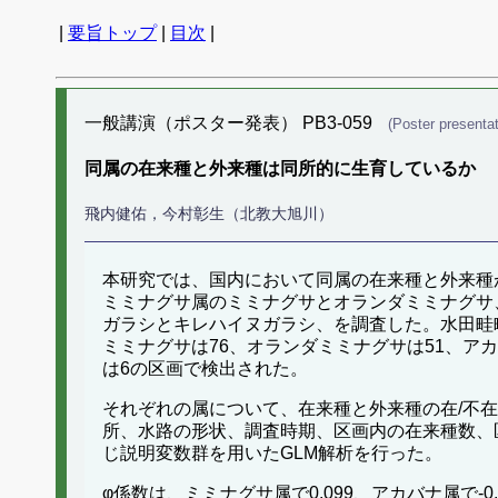
|
要旨トップ
|
目次
|
一般講演（ポスター発表） PB3-059
(Poster presentat
同属の在来種と外来種は同所的に生育しているか
飛内健佑，今村彰生（北教大旭川）
本研究では、国内において同属の在来種と外来種
ミミナグサ属のミミナグサとオランダミミナグサ
ガラシとキレハイヌガラシ、を調査した。水田畦
ミミナグサは76、オランダミミナグサは51、アカ
は6の区画で検出された。
それぞれの属について、在来種と外来種の在/不
所、水路の形状、調査時期、区画内の在来種数、区
じ説明変数群を用いたGLM解析を行った。
φ係数は、ミミナグサ属で0.099、アカバナ属で-0