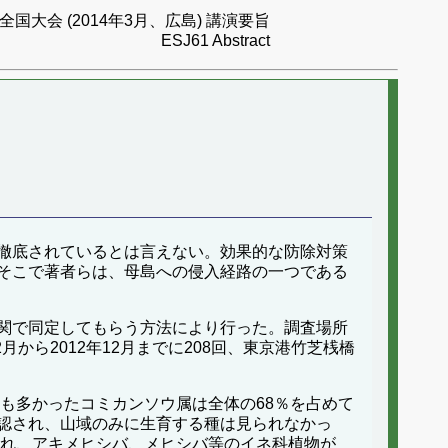
国大会 (2014年3月、広島) 講演要旨
ESJ61 Abstract
徹底されているとは言えない。効果的な防除対策
そこで著者らは、母島への侵入経路の一つである
関で同定してもらう方法により行った。調査場所
から2012年12月までに208回、東京港竹芝桟橋
も多かったコミカンソウ属は全体の68％を占めて
認され、山域のみに生育する種は見られなかっ
され、アキメヒシバ、メヒシバ等のイネ科植物が