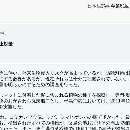
日本生態学会第61回全
ion)
止対策
等に伴い、外来生物侵入リスクが高まっているが、防除対策は
にする必要があるが、現在それらは十分に把握されていない。
量を明らかにするための調査を行った。
しマットに付着した泥に含まれる植物の種子を採取し、専門機
おがさわら丸乗船口とし、母島沖港においては、2011年12月
取を実施した。
され、コミカンソウ属、シバ、シマヒゲシバの順で多かった。最
お、検出されたすべての植物が、父島の港およびその周辺で確
なかった。また、東京港竹芝桟橋では6科119個の種子が検出