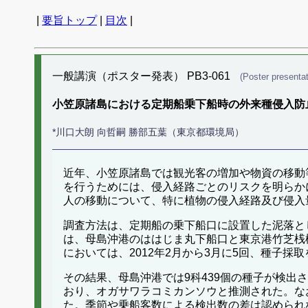
|
要旨トップ
|
目次
|
一般講演（ポスター発表） PB3-061
(Poster presentat
小笠原諸島における定期船乗下船時の外来種侵入防
*川口大朗 向哲嗣 勝部五葉（東京都環境局）
近年、小笠原諸島では観光客の増加や物資の移動
を行うためには、侵入経路ごとのリスクを明らか
人の移動について、特に植物の侵入経路及び侵入
調査方法は、定期船の乗下船口に設置した泥落と
は、母島沖港のははじま丸下船口と東京港竹芝桟橋の
においては、2012年2月から3月に5回、種子採
その結果、母島沖港では9科439個の種子が検出
おり、オガサワラコミカンソウと推測された。な
た。季節や乗船客数による検出数の差は認められ