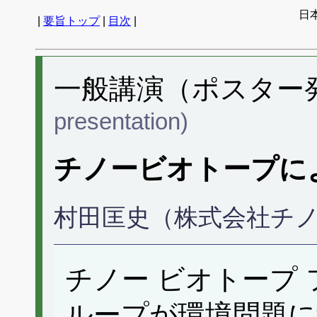
日
|
要旨トップ
|
目次
|
一般講演（ポスター発表
presentation)
チノービオトープに
村田匡史（株式会社チ
チノー ビオトープ
ループが環境問題に