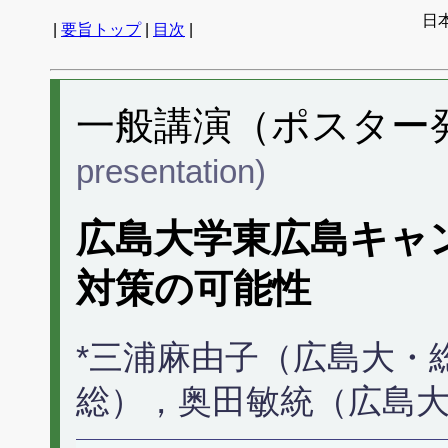
日
|
要旨トップ
|
目次
|
一般講演（ポスター発表
presentation)
広島大学東広島キャ
対策の可能性
*三浦麻由子（広島大・
総），奥田敏統（広島