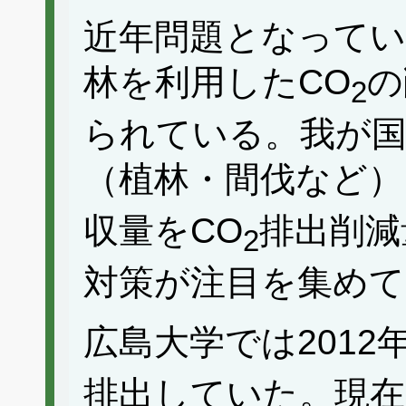
近年問題となってい
林を利用したCO
の
2
られている。我が
（植林・間伐など）
収量をCO
排出削減
2
対策が注目を集めて
広島大学では2012年度
排出していた。現在