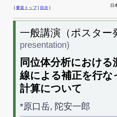
日
|
要旨トップ
|
目次
|
一般講演（ポスター発表
presentation)
同位体分析における
線による補正を行な
計算について
*原口岳, 陀安一郎