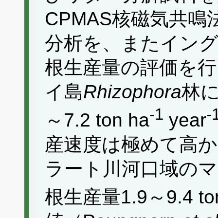
CPMAS核磁気共
分析を、またイン
根生産量の評価を行
イ島
Rhizophora
林に
-1
-
～7.2 ton ha
year
産速度は極めて高
ラート川河口域の
根生産量1.9～9.4 ton