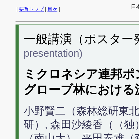
日
|
要旨トップ
|
目次
|
一般講演（ポスター発表
presentation)
ミクロネシア連邦ポ
グローブ林における
小野賢二（森林総研東北
研）, 森田沙綾香（（独）
（南山大）, 平田泰雅（