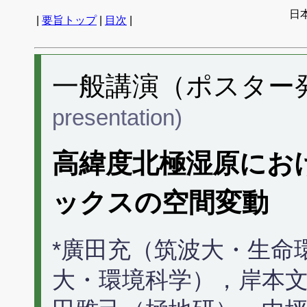
日
|
要旨トップ
|
目次
|
一般講演（ポスター発表
presentation)
高緯度北極湿原にお
ックスの空間変動
*廣田充（筑波大・生命
大・環境科学），岸本