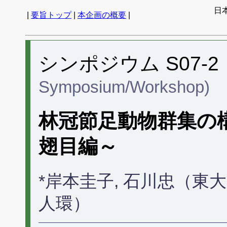
日
|
要旨トップ
|
本企画の概要
|
シンポジウム S07-2
Symposium/Workshop)
林冠節足動物群集の
翅目編～
*岸本圭子, 石川忠（東
人環）