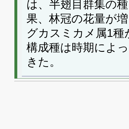
は、半翅目群集の種
果、林冠の花量が増
グカスミカメ属1種
構成種は時期によ
きた。