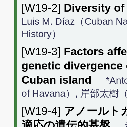
[W19-2]
Diversity o
Luis M. Díaz（Cuban Nat
History）
[W19-3]
Factors affe
genetic divergence
Cuban island
*Ant
of Havana）, 岸部
[W19-4]
アノールト
適応の遺伝的基盤