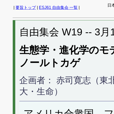
日
|
要旨トップ
|
ESJ61 自由集会 一覧
|
自由集会 W19 -- 3月1
生態学・進化学のモ
ノールトカゲ
企画者： 赤司寛志（東
大・生命）
アメリカ合衆国、フ