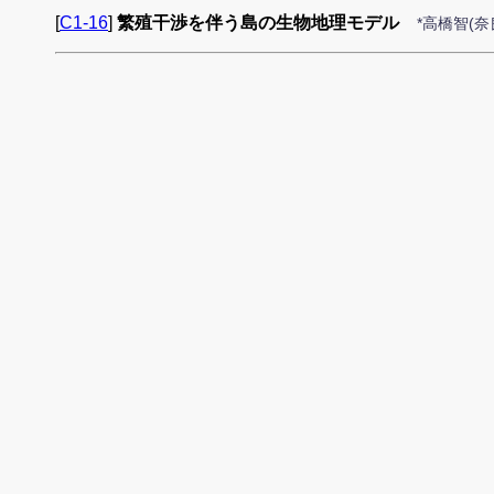
[
C1-16
]
繁殖干渉を伴う島の生物地理モデル
*高橋智(