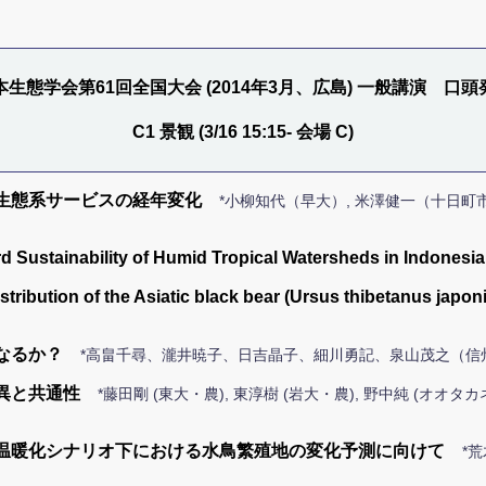
本生態学会第61回全国大会 (2014年3月、広島) 一般講演 口頭
C1 景観 (3/16 15:15- 会場 C)
生態系サービスの経年変化
*小柳知代（早大）, 米澤健一（十日町市
 Sustainability of Humid Tropical Watersheds in Indonesia
tribution of the Asiatic black bear (Ursus thibetanus japon
なるか？
*高畠千尋、瀧井暁子、日吉晶子、細川勇記、泉山茂之（信
異と共通性
*藤田剛 (東大・農), 東淳樹 (岩大・農), 野中純 (オオタ
温暖化シナリオ下における水鳥繁殖地の変化予測に向けて
*