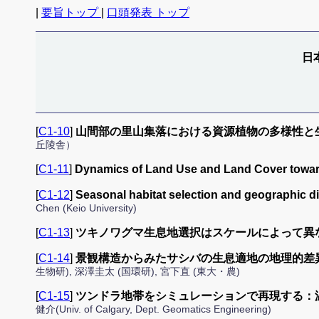
|
要旨トップ
|
口頭発表 トップ
日
[
C1-10
]
山間部の里山集落における資源植物の多様性と
丘陵舎）
[
C1-11
]
Dynamics of Land Use and Land Cover toward
[
C1-12
]
Seasonal habitat selection and geographic dis
Chen (Keio University)
[
C1-13
]
ツキノワグマ生息地選択はスケールによって異
[
C1-14
]
景観構造からみたサシバの生息適地の地理的差
生物研), 深澤圭太 (国環研), 宮下直 (東大・農)
[
C1-15
]
ツンドラ地帯をシミュレーションで再現する：
健介(Univ. of Calgary, Dept. Geomatics Engineering)