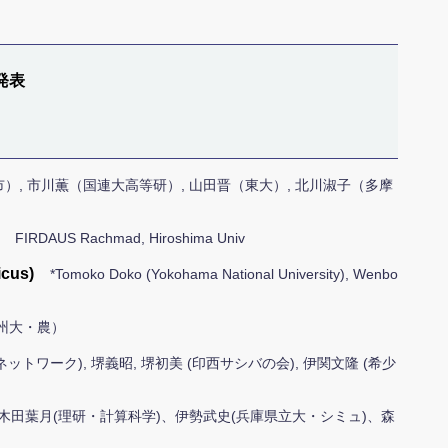
発表
）, 市川薫（国連大高等研）, 山田晋（東大）, 北川淑子（多摩
FIRDAUS Rachmad, Hiroshima Univ
icus)
*Tomoko Doko (Yokohama National University), Wenbo
州大・農）
カネットワーク), 堺義昭, 堺初美 (印西サシバの会), 伊関文隆 (希少
荒木田葉月(理研・計算科学)、伊勢武史(兵庫県立大・シミュ)、森