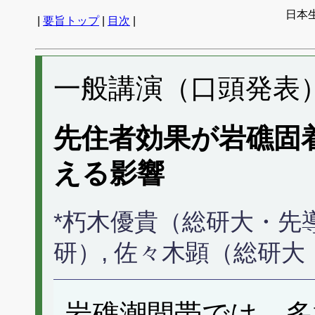
日本生
|
要旨トップ
|
目次
|
一般講演（口頭発表） 
先住者効果が岩礁固
える影響
*朽木優貴（総研大・先
研）, 佐々木顕（総研
岩礁潮間帯では、多