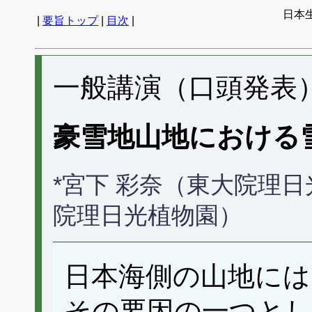
日本生
|
要旨トップ
|
目次
|
一般講演（口頭発表） 
豪雪地山地における
*宮下 彩奈（東大院理
院理日光植物園）
日本海側の山地には
その要因の一つと