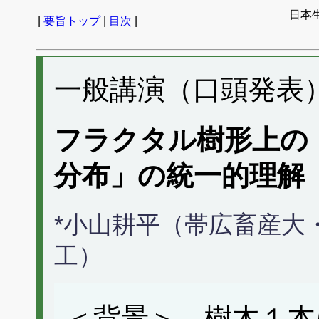
日本生
|
要旨トップ
|
目次
|
一般講演（口頭発表） 
フラクタル樹形上の
分布」の統一的理解
*小山耕平（帯広畜産大
工）
＜背景＞ 樹木１本