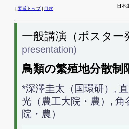
日本生
|
要旨トップ
|
目次
|
一般講演（ポスター発表
presentation)
鳥類の繁殖地分散制
*深澤圭太（国環研）, 
光（農工大院・農）, 角
院・農）