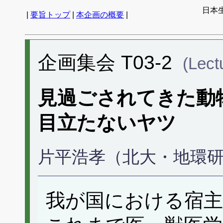
日本生
|
要旨トップ
|
本企画の概要
|
企画集会 T03-2
(Lect
見過ごされてきた動
目立たないヤツ
片平浩孝（北大・地環
我が国における宿主