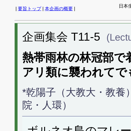
日本生
|
要旨トップ
|
本企画の概要
|
企画集会 T11-5
(Lect
熱帯雨林の林冠部で
アリ類に襲われてで
*乾陽子（大教大・教養）
院・人環）
ボルネオ島のマレ