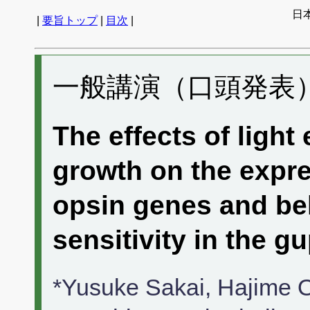
日
|
要旨トップ
|
目次
|
一般講演（口頭発表） 
The effects of ligh
growth on the expre
opsin genes and be
sensitivity in the g
*Yusuke Sakai, Hajime 