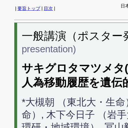
日
|
要旨トップ
|
目次
|
一般講演（ポスター発表
presentation)
サキグロタマツメタ
人為移動履歴を遺伝
*大槻朝 （東北大・生命
命）, 木下今日子 （岩
環研・地域環境）, 冨山