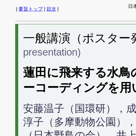
日
|
要旨トップ
|
目次
|
一般講演（ポスター発表
presentation)
蓮田に飛来する水鳥
ーコーディングを用
安藤温子（国環研），
淳子（多摩動物公園）
（日本野鳥の会），井