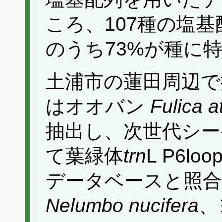
ころ、107種の塩
のうち73%が種に
土浦市の蓮田周辺で
はオオバン
Fulica a
抽出し、次世代シーケ
て葉緑体
trn
L P6
データベースと照
Nelumbo nucifera
、