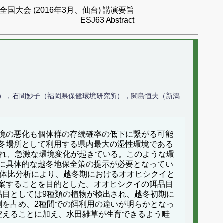
国大会 (2016年3月、仙台) 講演要旨
ESJ63 Abstract
），石間妙子（福岡県保健環境研究所），関島恒夫（新潟
境の悪化も個体群の存続確率の低下に繋がる可能
冬場所として利用する県内最大の湿性環境である
られ、急激な環境変化が起きている。このような環
に具体的な越冬地保全策の提示が必要となってい
位体比分析により、越冬期におけるオオヒシクイと
案することを目的とした。オオヒシクイの餌品目
品目としては9種類の植物が検出され、越冬初期に
割を占め、2種間での餌利用の違いが明らかとなっ
控えることに加え、水田雑草が生育できるよう畦