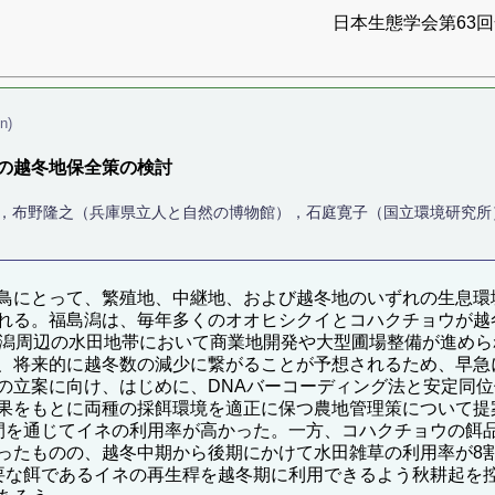
日本生態学会第63回全
n)
の越冬地保全策の検討
），布野隆之（兵庫県立人と自然の博物館），石庭寛子（国立環境研究所
鳥にとって、繁殖地、中継地、および越冬地のいずれの生息環
れる。福島潟は、毎年多くのオオヒシクイとコハクチョウが越
る潟周辺の水田地帯において商業地開発や大型圃場整備が進め
、将来的に越冬数の減少に繋がることが予想されるため、早急
の立案に向け、はじめに、DNAバーコーディング法と安定同
果をもとに両種の採餌環境を適正に保つ農地管理策について提
間を通じてイネの利用率が高かった。一方、コハクチョウの餌
ったものの、越冬中期から後期にかけて水田雑草の利用率が8
要な餌であるイネの再生稈を越冬期に利用できるよう秋耕起を