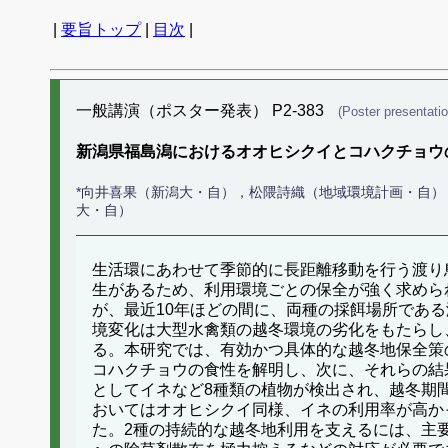
|
要旨トップ
|
目次
|
一般講演（ポスター発表） P2-383
(Poster presentatio
新潟県福島潟におけるオオヒシクイとコハクチョウ
*向井喜果（新潟大・自），松隈詩織（地域環境計画・自
大・自）
生活環にあわせて季節的に長距離移動を行う渡り
生があるため、利用環境ごとの保全が強く求めら
が、最近10年ほどの間に、両種の採餌場所であ
境変化は大型水禽類の越冬環境の劣化をもたらし
る。本研究では、有効かつ具体的な越冬地保全策
コハクチョウの食性を解明し、次に、それらの結
としてイネなど8種類の植物が検出され、越冬期
おいてはオオヒシクイ同様、イネの利用率が高か
た。2種の持続的な越冬地利用を支えるには、主