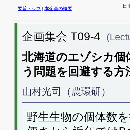
日
|
要旨トップ
|
本企画の概要
|
企画集会 T09-4
(Lect
北海道のエゾシカ個
う問題を回避する方
山村光司（農環研）
野生生物の個体数を