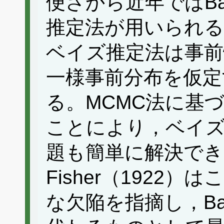
便さから近年ではBa
推定法が用いられるこ
ベイズ推定法は事前
一様事前分布を仮定
る。MCMC法に基
ことにより，ベイズ
題も簡単に解決で
Fisher（1922
な欠陥を指摘し，Ba