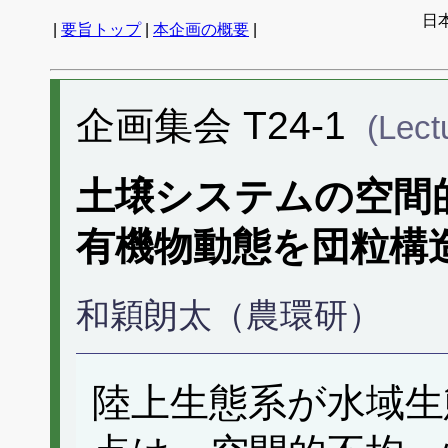
日
|
要旨トップ
|
本企画の概要
|
企画集会 T24-1
(Lect
土壌システムの空間
有機物動態を団粒構
和穎朗太（農環研）
陸上生態系が水域生