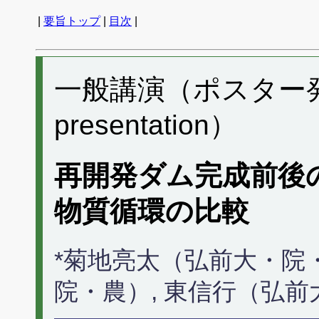
|
要旨トップ
|
目次
|
一般講演（ポスター発表） 
presentation）
再開発ダム完成前後
物質循環の比較
*菊地亮太（弘前大・院
院・農）, 東信行（弘