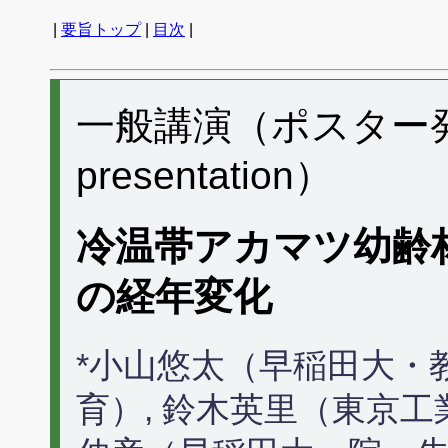
|
要旨トップ
|
目次
|
一般講演（ポスター発表） 
presentation）
冷温帯アカマツ幼齢
の経年変化
*小山悠太（早稲田大・
育）, 鈴木英里（東京工