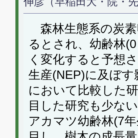
伸彦（早稲田大・院・
森林生態系の炭素
るとされ、幼齢林(0
く変化すると予想さ
生産(NEP)に及ぼ
において比較した研
目した研究も少ない
アカマツ幼齢林(7年
目し、樹木の成長量