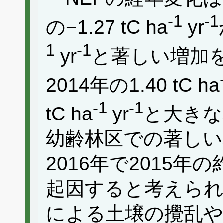
-1
-1
の−1.27 tC ha
yr
1
-1
yr
と著しい増加
2014年の1.40 tC ha
-1
-1
tC ha
yr
と大きな
幼齢林区での著しい
2016年で2015
起因すると考えられ
による土壌の攪乱や